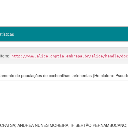
atísticas
 item:
http://www.alice.cnptia.embrapa.br/alice/handle/doc
oramento de populações de cochonilhas farinhentas (Hemiptera: Pseudo
 CPATSA; ANDRÉA NUNES MOREIRA, IF SERTÃO PERNAMBUCANO; 