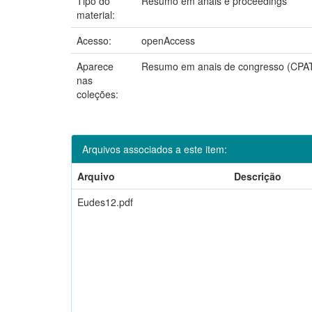
Tipo do
Resumo em anais e proceedings
material:
Acesso:
openAccess
Aparece
Resumo em anais de congresso (CPA
nas
coleções:
Arquivos associados a este item:
Arquivo
Descrição
Eudes12.pdf