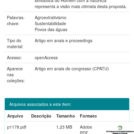
simbiótica do Homem com a natureza
representa a visão mais otimista desta proposta.
Palavras-
Agroextrativismo
chave:
Sustentabilidade
Povos das águas
Tipo do
Artigo em anais e proceedings
material:
Acesso:
openAccess
Aparece
Artigo em anais de congresso (CPATU)
nas
coleções:
Arquivos associados a este item:
Arquivo
Descrição
Tamanho
Formato
p1178.pdf
1,23 MB
Adobe
PDF