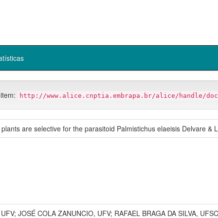
atísticas
 item:
http://www.alice.cnptia.embrapa.br/alice/handle/doc
 plants are selective for the parasitoid Palmistichus elaeisis Delvare 
FV; JOSÉ COLA ZANUNCIO, UFV; RAFAEL BRAGA DA SILVA, UFSC