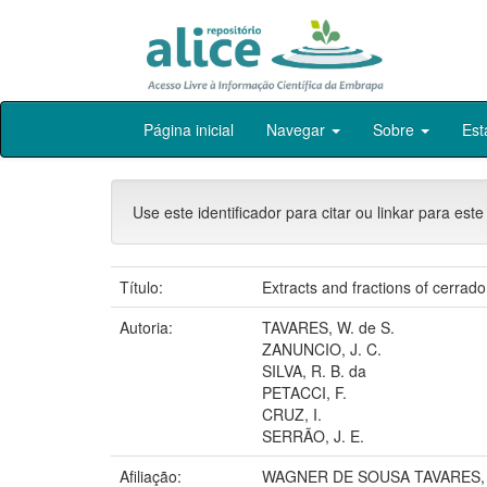
Skip
Página inicial
Navegar
Sobre
Est
navigation
Use este identificador para citar ou linkar para este
Título:
Extracts and fractions of cerrado
Autoria:
TAVARES, W. de S.
ZANUNCIO, J. C.
SILVA, R. B. da
PETACCI, F.
CRUZ, I.
SERRÃO, J. E.
Afiliação:
WAGNER DE SOUSA TAVARES, U