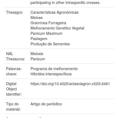
participating in other intraspecific crosses.
Thesagro:
Características Agronômicas
Meiose
Gramínea Forrageira
Melhoramento Genético Vegetal
Panicum Maximum
Pastagem
Produção de Sementes
NAL
Meiosis
Thesaurus:
Panicum
Palavras-
Programa de melhoramento
chave:
Híbridos interespecíficos
Digital
https://doi.org/10.4025/actasciagron.v32i3.6461
Object
Identifier:
Tipo do
Artigo de periódico
material: