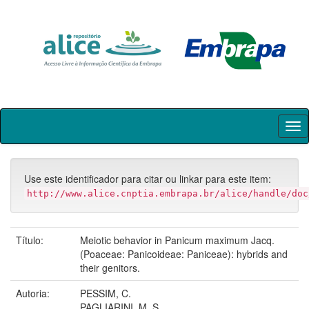
Skip
navigation
Use este identificador para citar ou linkar para este item:
http://www.alice.cnptia.embrapa.br/alice/handle/doc
Título:
Meiotic behavior in Panicum maximum Jacq.
(Poaceae: Panicoideae: Paniceae): hybrids and
their genitors.
Autoria:
PESSIM, C.
PAGLIARINI, M. S.