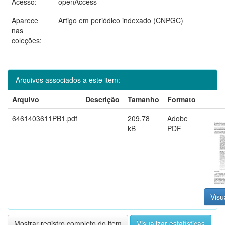
Acesso:
openAccess
Aparece
Artigo em periódico indexado (CNPGC)
nas
coleções:
Arquivos associados a este item:
Arquivo
Descrição
Tamanho
Formato
6461403611PB1.pdf
209,78
Adobe
kB
PDF
Visu
Mostrar registro completo do item
Visualizar estatísticas