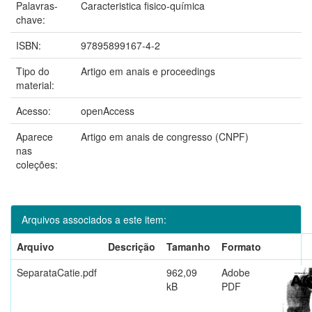
Palavras-
Caracteristica fisico-química
chave:
ISBN:
97895899167-4-2
Tipo do
Artigo em anais e proceedings
material:
Acesso:
openAccess
Aparece
Artigo em anais de congresso (CNPF)
nas
coleções:
Arquivos associados a este item:
Arquivo
Descrição
Tamanho
Formato
SeparataCatie.pdf
962,09
Adobe
kB
PDF