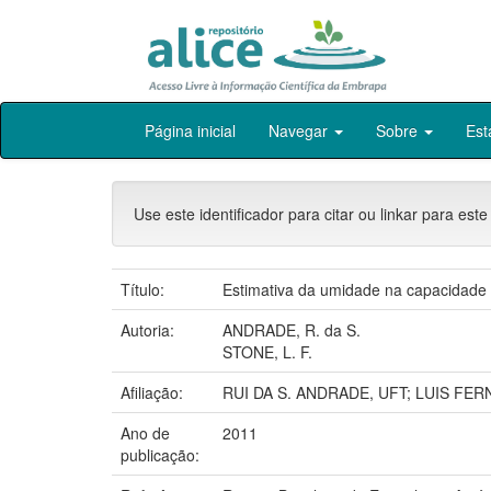
Skip
Página inicial
Navegar
Sobre
Est
navigation
Use este identificador para citar ou linkar para este
Título:
Estimativa da umidade na capacidade
Autoria:
ANDRADE, R. da S.
STONE, L. F.
Afiliação:
RUI DA S. ANDRADE, UFT; LUIS FE
Ano de
2011
publicação: