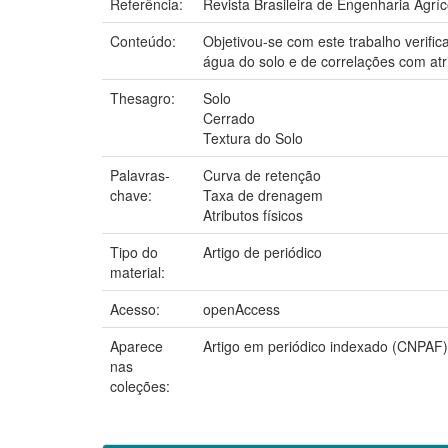
Referência:
Revista Brasileira de Engenharia Agríc
Conteúdo:
Objetivou-se com este trabalho verifi
água do solo e de correlações com atri
Thesagro:
Solo
Cerrado
Textura do Solo
Palavras-
Curva de retenção
chave:
Taxa de drenagem
Atributos físicos
Tipo do
Artigo de periódico
material:
Acesso:
openAccess
Aparece
Artigo em periódico indexado (CNPAF)
nas
coleções: