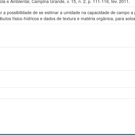
ola e Ambiental, Campina Grande, v. 15, n. 2, p. 111-116, fev. 2011.
car a possibilidade de se estimar a umidade na capacidade de campo a
butos físico-hídricos e dados de textura e matéria orgânica, para solo