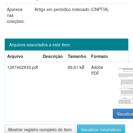
Aparece
Artigo em periódico indexado (CNPTIA)
nas
coleções:
Arquivos associados a este item:
Arquivo
Descrição
Tamanho
Formato
1287402833.pdf
89,61 kB
Adobe
PDF
Visualiza
Mostrar registro completo do item
Visualizar estatísticas