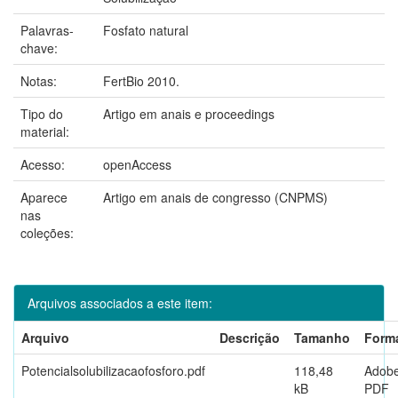
Palavras-
Fosfato natural
chave:
Notas:
FertBio 2010.
Tipo do
Artigo em anais e proceedings
material:
Acesso:
openAccess
Aparece
Artigo em anais de congresso (CNPMS)
nas
coleções:
Arquivos associados a este item:
Arquivo
Descrição
Tamanho
Form
Potencialsolubilizacaofosforo.pdf
118,48
Adob
kB
PDF