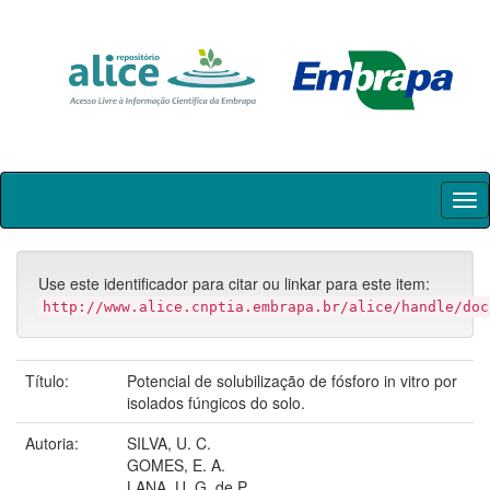
Skip
navigation
Use este identificador para citar ou linkar para este item:
http://www.alice.cnptia.embrapa.br/alice/handle/doc
Título:
Potencial de solubilização de fósforo in vitro por
isolados fúngicos do solo.
Autoria:
SILVA, U. C.
GOMES, E. A.
LANA, U. G. de P.