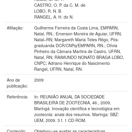
CASTRO, O. P. da C. M. de
LOBO, R. N. B.
RANGEL, A. H. do N.
Afiliação:
Guilherme Ferreira da Costa Lima, EMPARN,
Natal, RN.; Emerson Moreira de Aguiar, UFRN,
Natal–RN; Margareth Maria Teles Rêgo, Pós-
graduanda DCR/CNPq/EMPARN, RN.; Olívia
Pinheiro da Câmara Martins de Castro, UFRN,
Natal, RN; RAIMUNDO NONATO BRAGA LOBO,
CNPC; Adriano Henrique do Nascimento
Rangel, UFRN, Natal, RN.
Ano de
2009
publicação:
Referência:
In: REUNIÃO ANUAL DA SOCIEDADE
BRASILEIRA DE ZOOTECNIA, 46., 2009,
Maringá. Inovação científica e tecnológica em
zootecnia: anais dos resumos. Maringa: SBZ:
UEM, 2009. 3 f. 1 CD-ROM.
Conteúdo:
Objetivou-se avaliar as características