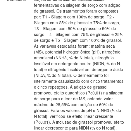
fermentativas da silagem de sorgo com adição
de girassol. Os tratamentos foram compostos
por: T1 - Silagem com 100% de sorgo, T2 -
Silagem com 25% de girassol e 75% de sorgo,
T3 - Silagem com 50% de girassol e 50% de
sorgo, T4 - Silagem com 75% de girassol e 25%
de sorgo e T5 - Silagem com 100% de girassol.
As variáveis estudadas foram: matéria seca
(MS), potencial hidrogeniônico (pH), nitrogênio
amoniacal (NNH3, % do N total), nitrogênio
insolúvel em detergente neutro (NIDN, % do N
total) e nitrogênio insolúvel em detergente ácido
(NIDA, % do N total). O delineamento foi
inteiramente casualizado com cinco tratamentos
e cinco repetições. A adição de girassol
promoveu efeito quadrático (P<0,01) na silagem
de sorgo para o teor de MS, obtendo valor
máximo de 28,55% com adição de 60% de
girassol. Para os valores de pH e N-NH3 (% do
N total), verificou-se efeito linear crescente
(P<0,01). A inclusão de girassol promoveu efeito
linear decrescente para NIDN (% do N total),