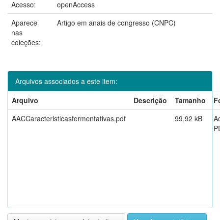
Acesso:
openAccess
Aparece
Artigo em anais de congresso (CNPC)
nas
coleções:
Arquivos associados a este item:
Arquivo
Descrição
Tamanho
F
AACCaracteristicasfermentativas.pdf
99,92 kB
A
P