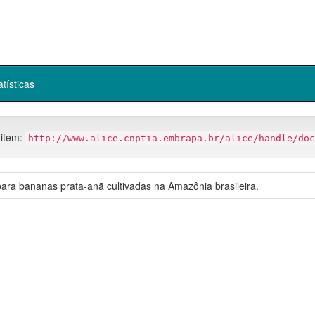
atísticas
 item:
http://www.alice.cnptia.embrapa.br/alice/handle/doc
para bananas prata-anã cultivadas na Amazônia brasileira.