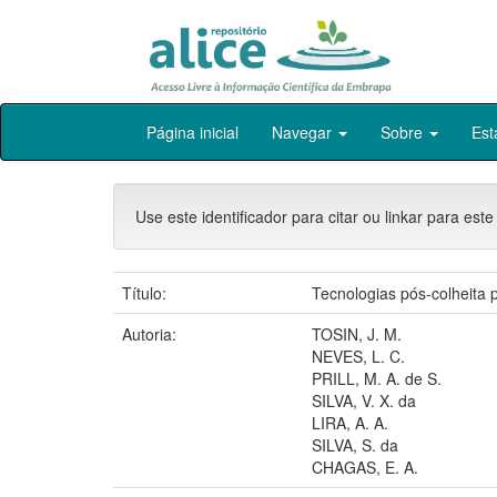
Skip
Página inicial
Navegar
Sobre
Est
navigation
Use este identificador para citar ou linkar para este
Título:
Tecnologias pós-colheita 
Autoria:
TOSIN, J. M.
NEVES, L. C.
PRILL, M. A. de S.
SILVA, V. X. da
LIRA, A. A.
SILVA, S. da
CHAGAS, E. A.