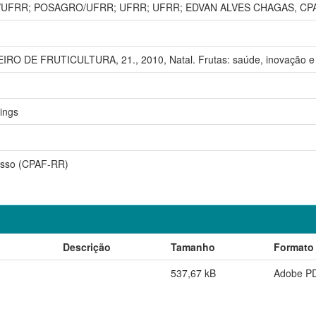
UFRR; POSAGRO/UFRR; UFRR; UFRR; EDVAN ALVES CHAGAS, CP
 DE FRUTICULTURA, 21., 2010, Natal. Frutas: saúde, inovação e re
ings
esso (CPAF-RR)
Descrição
Tamanho
Formato
537,67 kB
Adobe P