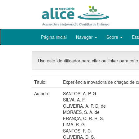
Skip
Página inicial
Navegar
Sobre
Est
navigation
Use este identificador para citar ou linkar para este
Título:
Experiência inovadora de criação de 
Autoria:
SANTOS, A. P. G.
SILVA, A. F.
OLIVEIRA, A. P. D. de
MORAES, S. A. de
FRANÇA, C. R. R. S.
LIMA, R. G.
SANTOS, F. C.
OLIVEIRA, D. S.