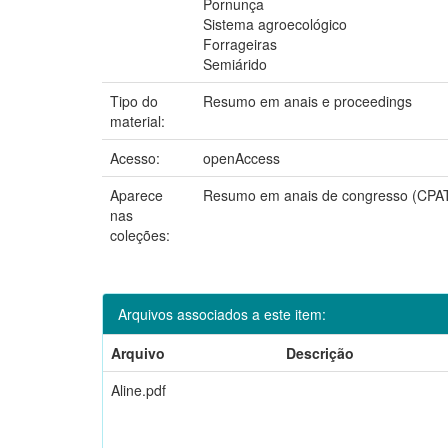
Pornunça
Sistema agroecológico
Forrageiras
Semiárido
Tipo do
Resumo em anais e proceedings
material:
Acesso:
openAccess
Aparece
Resumo em anais de congresso (CPA
nas
coleções:
Arquivos associados a este item:
Arquivo
Descrição
Aline.pdf