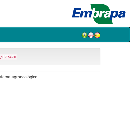
/877470
stema agroecológico.