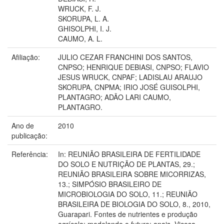
WRUCK, F. J.
SKORUPA, L. A.
GHISOLPHI, I. J.
CAUMO, A. L.
Afiliação:
JULIO CEZAR FRANCHINI DOS SANTOS,
CNPSO; HENRIQUE DEBIASI, CNPSO; FLAVIO
JESUS WRUCK, CNPAF; LADISLAU ARAUJO
SKORUPA, CNPMA; IRIO JOSÉ GUISOLPHI,
PLANTAGRO; ADÃO LARI CAUMO,
PLANTAGRO.
Ano de
2010
publicação:
Referência:
In: REUNIÃO BRASILEIRA DE FERTILIDADE
DO SOLO E NUTRIÇÃO DE PLANTAS, 29.;
REUNIÃO BRASILEIRA SOBRE MICORRIZAS,
13.; SIMPÓSIO BRASILEIRO DE
MICROBIOLOGIA DO SOLO, 11.; REUNIÃO
BRASILEIRA DE BIOLOGIA DO SOLO, 8., 2010,
Guarapari. Fontes de nutrientes e produção
agrícola: modelando o futuro: anais. Viçosa,