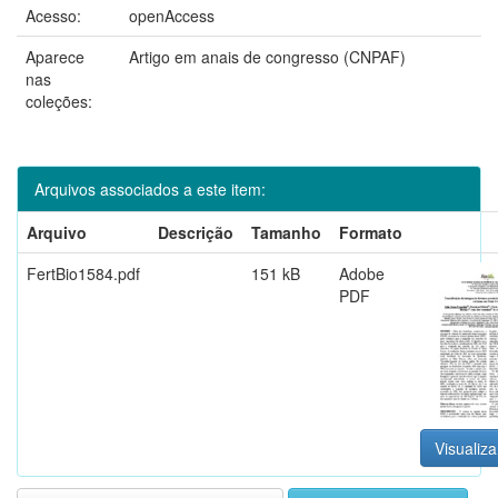
Acesso:
openAccess
Aparece
Artigo em anais de congresso (CNPAF)
nas
coleções:
Arquivos associados a este item:
Arquivo
Descrição
Tamanho
Formato
FertBio1584.pdf
151 kB
Adobe
PDF
Visualiza