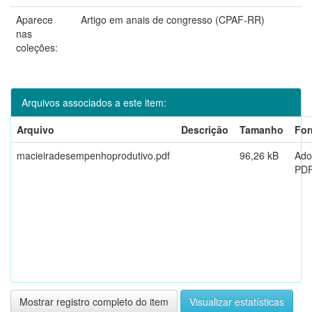
Aparece
Artigo em anais de congresso (CPAF-RR)
nas
coleções:
Arquivos associados a este item:
Arquivo
Descrição
Tamanho
For
macieiradesempenhoprodutivo.pdf
96,26 kB
Ado
PD
Mostrar registro completo do item
Visualizar estatísticas