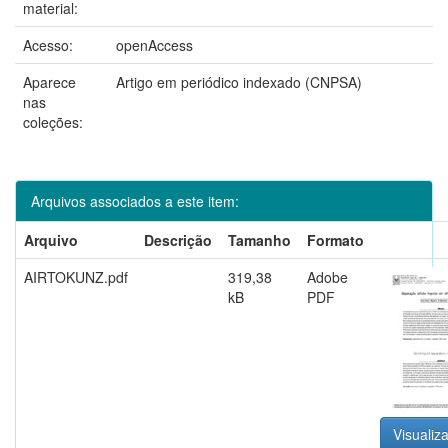
material:
Acesso:
openAccess
Aparece
Artigo em periódico indexado (CNPSA)
nas
coleções:
Arquivos associados a este item:
Arquivo
Descrição
Tamanho
Formato
AIRTOKUNZ.pdf
319,38
Adobe
kB
PDF
Visualiza