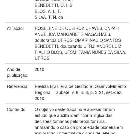
BENEDETTI, O. I. S.
BLOS, A. L. F.
SILVA, T. N. da
Afiliação:
ROSELENE DE QUEIROZ CHAVES, CNPAF;
ANGÉLICA MARGARETE MAGALHÃES,
doutoranda UFRGS; OMAR INACIO SANTOS
BENEDETTI, doutorando UFRJ; ANDRÉ LUIZ
FIALHO BLOS, UFSM; TANIA NUNES DA SILVA,
UFRGS.
Ano de
2010
publicação:
Referência:
Revista Brasileira de Gestão e Desenvolvimento
Regional, Taubaté, v. 6, n. 3, p. 3-21, set./dez.
2010.
Conteúdo:
O objetivo deste trabalho é apresentar um
estudo que auxilia identificar a lógica das
decisões tomadas pelo produtor rural,
analisando o caso da propriedade pioneira em
exploração comercial de ovinos de leite no