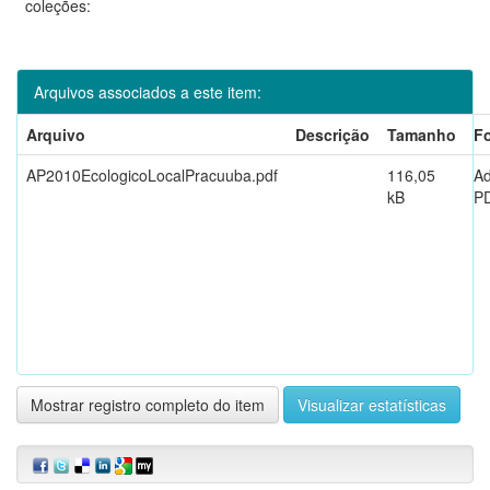
coleções:
Arquivos associados a este item:
Arquivo
Descrição
Tamanho
F
AP2010EcologicoLocalPracuuba.pdf
116,05
A
kB
P
Mostrar registro completo do item
Visualizar estatísticas