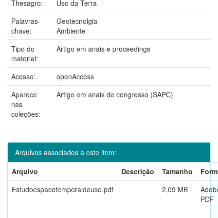
Thesagro:
Uso da Terra
Palavras-
Geotecnolgia
chave:
Ambiente
Tipo do
Artigo em anais e proceedings
material:
Acesso:
openAccess
Aparece
Artigo em anais de congresso (SAPC)
nas
coleções:
Arquivos associados a este item:
Arquivo
Descrição
Tamanho
Form
Estudoespacotemporaldouso.pdf
2,09 MB
Adob
PDF