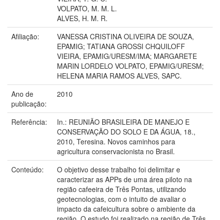
VOLPATO, M. M. L.
ALVES, H. M. R.
Afiliação:
VANESSA CRISTINA OLIVEIRA DE SOUZA,
EPAMIG; TATIANA GROSSI CHQUILOFF
VIEIRA, EPAMIG/URESM/IMA; MARGARETE
MARIN LORDELO VOLPATO, EPAMIG/URESM;
HELENA MARIA RAMOS ALVES, SAPC.
Ano de
2010
publicação:
Referência:
In.: REUNIÃO BRASILEIRA DE MANEJO E
CONSERVAÇÃO DO SOLO E DA ÁGUA, 18.,
2010, Teresina. Novos caminhos para
agricultura conservacionista no Brasil.
Conteúdo:
O objetivo desse trabalho foi delimitar e
caracterizar as APPs de uma área piloto na
região cafeeira de Três Pontas, utilizando
geotecnologias, com o intuito de avaliar o
impacto da cafeicultura sobre o ambiente da
região. O estudo foi realizado na região de Três