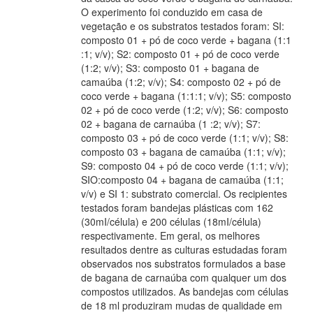
O experimento foi conduzido em casa de
vegetação e os substratos testados foram: SI:
composto 01 + pó de coco verde + bagana (1:1
:1; v/v); S2: composto 01 + pó de coco verde
(1:2; v/v); S3: composto 01 + bagana de
camaúba (1:2; v/v); S4: composto 02 + pó de
coco verde + bagana (1:1:1; v/v); S5: composto
02 + pó de coco verde (1:2; v/v); S6: composto
02 + bagana de carnaúba (1 :2; v/v); S7:
composto 03 + pó de coco verde (1:1; v/v); S8:
composto 03 + bagana de camaúba (1:1; v/v);
S9: composto 04 + pó de coco verde (1:1; v/v);
SIO:composto 04 + bagana de camaúba (1:1;
v/v) e SI 1: substrato comercial. Os recipientes
testados foram bandejas plásticas com 162
(30mI/célula) e 200 células (18mI/célula)
respectivamente. Em geral, os melhores
resultados dentre as culturas estudadas foram
observados nos substratos formulados a base
de bagana de carnaúba com qualquer um dos
compostos utilizados. As bandejas com células
de 18 ml produziram mudas de qualidade em