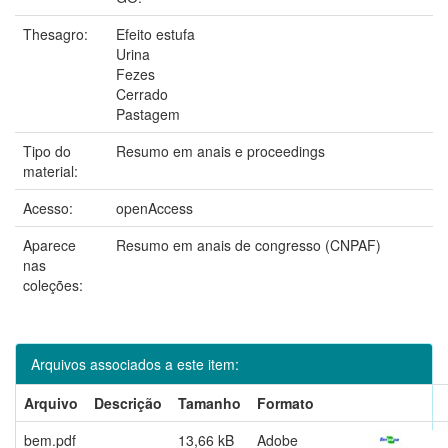
Thesagro:
Efeito estufa
Urina
Fezes
Cerrado
Pastagem
Tipo do
Resumo em anais e proceedings
material:
Acesso:
openAccess
Aparece
Resumo em anais de congresso (CNPAF)
nas
coleções:
Arquivos associados a este item:
Arquivo
Descrição
Tamanho
Formato
bem.pdf
13,66 kB
Adobe