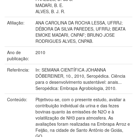
MADARI, B. E.
ALVES, B. J. R.
Afiliação:
ANA CAROLINA DA ROCHA LESSA, UFRRJ;
DÉBORA DA SILVA PAREDES, UFRRJ; BEATA
EMOKE MADARI, CNPAF; BRUNO JOSE
RODRIGUES ALVES, CNPAB.
Ano de
2010
publicação:
Referência:
In: SEMANA CIENTÍFICA JOHANNA
DÖBEREINER, 10., 2010, Seropédica. Ciência
para o desenvolvimento sustentável: anais...
Seropédica: Embrapa Agrobiologia, 2010.
Conteúdo:
Pbjetivou-se, com o presente estudo, avaliar a
contribuição individual da urina e das fezes
bovinas quanto às emissões de N2O e à
volatilização de NH3 para atmosfera. As
avaliações foram realizadas na Embrapa Arroz e
Feijão, na cidade de Santo Antônio de Goiás,
GO.