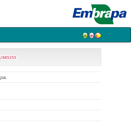
/885255
ços.