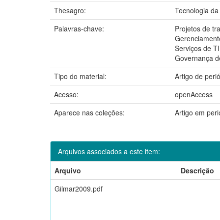
Thesagro:
Tecnologia da
Palavras-chave:
Projetos de tr
Gerenciamento
Serviços de TI
Governança d
Tipo do material:
Artigo de peri
Acesso:
openAccess
Aparece nas coleções:
Artigo em per
Arquivos associados a este item:
Arquivo
Descrição
Gilmar2009.pdf