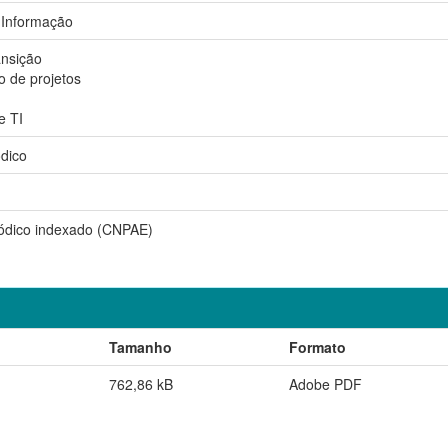
 Informação
ansição
 de projetos
e TI
ódico
iódico indexado (CNPAE)
Tamanho
Formato
762,86 kB
Adobe PDF