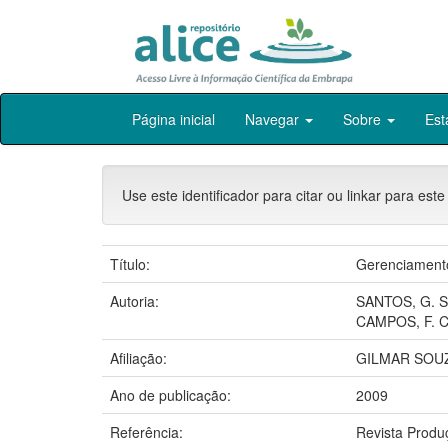
Skip
Página inicial
Navegar
Sobre
Est
navigation
Use este identificador para citar ou linkar para este
Título:
Gerenciamento
Autoria:
SANTOS, G. S
CAMPOS, F. C
Afiliação:
GILMAR SOUZ
Ano de publicação:
2009
Referência:
Revista Produç