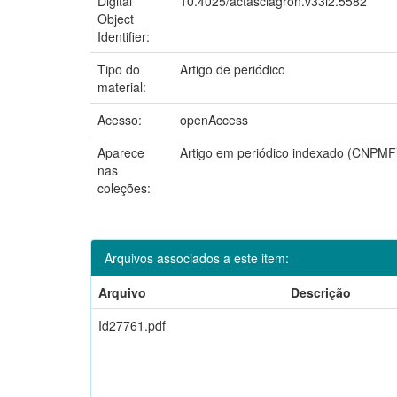
Digital
10.4025/actasciagron.v33i2.5582
Object
Identifier:
Tipo do
Artigo de periódico
material:
Acesso:
openAccess
Aparece
Artigo em periódico indexado (CNPMF
nas
coleções:
Arquivos associados a este item:
Arquivo
Descrição
Id27761.pdf