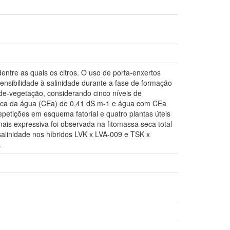
entre as quais os citros. O uso de porta-enxertos
sensibilidade à salinidade durante a fase de formação
de-vegetação, considerando cinco níveis de
étrica da água (CEa) de 0,41 dS m-1 e água com CEa
epetições em esquema fatorial e quatro plantas úteis
mais expressiva foi observada na fitomassa seca total
alinidade nos híbridos LVK x LVA-009 e TSK x
.