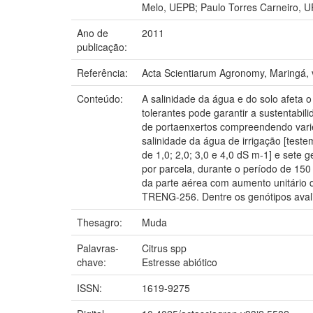
Melo, UEPB; Paulo Torres Carneiro, U
Ano de
2011
publicação:
Referência:
Acta Scientiarum Agronomy, Maringá, v
Conteúdo:
A salinidade da água e do solo afeta o
tolerantes pode garantir a sustentabil
de portaenxertos compreendendo varie
salinidade da água de irrigação [test
de 1,0; 2,0; 3,0 e 4,0 dS m-1] e sete 
por parcela, durante o período de 150 
da parte aérea com aumento unitário 
TRENG-256. Dentre os genótipos avalia
Thesagro:
Muda
Palavras-
Citrus spp
chave:
Estresse abiótico
ISSN:
1619-9275