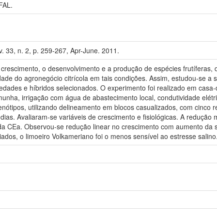
FAL.
. 33, n. 2, p. 259-267, Apr-June. 2011.
 crescimento, o desenvolvimento e a produção de espécies frutíferas, d
idade do agronegócio citrícola em tais condições. Assim, estudou-se a 
dades e híbridos selecionados. O experimento foi realizado em casa-
emunha, irrigação com água de abastecimento local, condutividade el
genótipos, utilizando delineamento em blocos casualizados, com cinco r
dias. Avaliaram-se variáveis de crescimento e fisiológicas. A redução 
da CEa. Observou-se redução linear no crescimento com aumento da s
dos, o limoeiro Volkameriano foi o menos sensível ao estresse salino