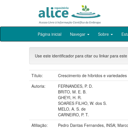
Skip
Página inicial
Navegar
Sobre
Est
navigation
Use este identificador para citar ou linkar para este
Título:
Crescimento de híbridos e variedades p
Autoria:
FERNANDES, P. D.
BRITO, M. E. B.
GHEYI, H. R.
SOARES FILHO, W. dos S.
MELO, A. S. de
CARNEIRO, P. T.
Afiliação:
Pedro Dantas Fernandes, INSA; Mar