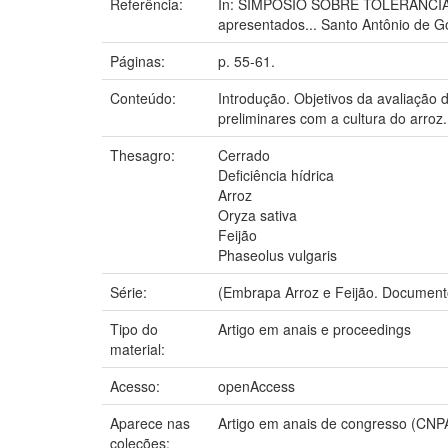
Referência:
In: SIMPÓSIO SOBRE TOLERÂNCIA
apresentados... Santo Antônio de G
Páginas:
p. 55-61.
Conteúdo:
Introdução. Objetivos da avaliação d
preliminares com a cultura do arroz.
Thesagro:
Cerrado
Deficiência hídrica
Arroz
Oryza sativa
Feijão
Phaseolus vulgaris
Série:
(Embrapa Arroz e Feijão. Document
Tipo do
Artigo em anais e proceedings
material:
Acesso:
openAccess
Aparece nas
Artigo em anais de congresso (CNP
coleções: