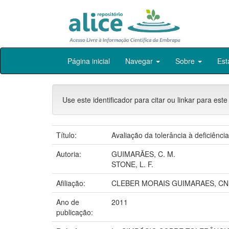
Skip
Página inicial
Navegar
Sobre
Est
navigation
Use este identificador para citar ou linkar para este
Título:
Avaliação da tolerância à deficiênci
Autoria:
GUIMARÃES, C. M.
STONE, L. F.
Afiliação:
CLEBER MORAIS GUIMARAES, CNP
Ano de
2011
publicação: