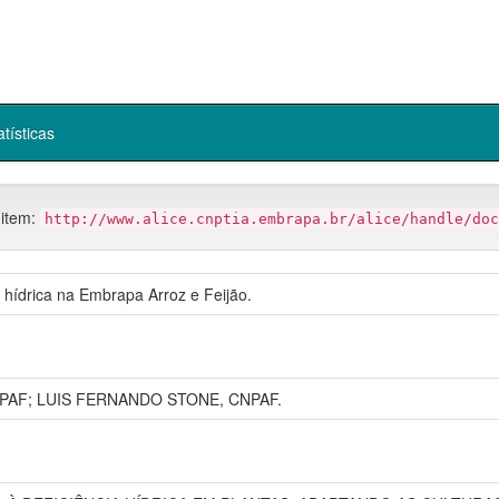
atísticas
 item:
http://www.alice.cnptia.embrapa.br/alice/handle/doc
a hídrica na Embrapa Arroz e Feijão.
AF; LUIS FERNANDO STONE, CNPAF.