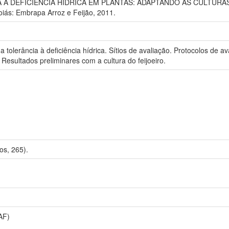
 À DEFICIÊNCIA HÍDRICA EM PLANTAS: ADAPTANDO AS CULTURAS A
oiás: Embrapa Arroz e Feijão, 2011.
a tolerância à deficiência hídrica. Sítios de avaliação. Protocolos de a
 Resultados preliminares com a cultura do feijoeiro.
os, 265).
AF)