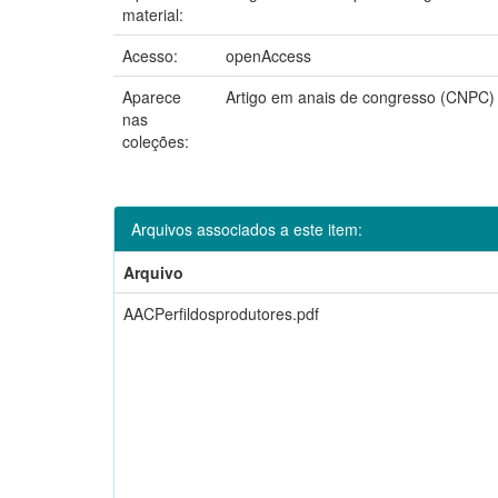
material:
Acesso:
openAccess
Aparece
Artigo em anais de congresso (CNPC)
nas
coleções:
Arquivos associados a este item:
Arquivo
AACPerfildosprodutores.pdf