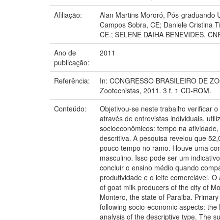
Afiliação:
Alan Martins Mororó, Pós-graduando U
Campos Sobra, CE; Daniele Cristina 
CE.; SELENE DAIHA BENEVIDES, CNPC;
Ano de
2011
publicação:
Referência:
In: CONGRESSO BRASILEIRO DE ZOOTECN
Zootecnistas, 2011. 3 f. 1 CD-ROM.
Conteúdo:
Objetivou-se neste trabalho verificar 
através de entrevistas individuais, ut
socioeconômicos: tempo na atividade, 
descritiva. A pesquisa revelou que 52,
pouco tempo no ramo. Houve uma conce
masculino. Isso pode ser um indicati
concluir o ensino médio quando compa
produtividade e o leite comerciável. 
of goat milk producers of the city of Mo
Montero, the state of Paraiba. Primary
following socio-economic aspects: the l
analysis of the descriptive type. The s