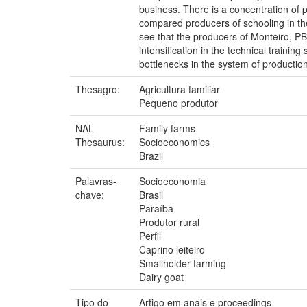
business. There is a concentration of 
compared producers of schooling in the
see that the producers of Monteiro, PB,
intensification in the technical traini
bottlenecks in the system of producti
Thesagro:
Agricultura familiar
Pequeno produtor
NAL
Family farms
Thesaurus:
Socioeconomics
Brazil
Palavras-
Socioeconomia
chave:
Brasil
Paraíba
Produtor rural
Perfil
Caprino leiteiro
Smallholder farming
Dairy goat
Tipo do
Artigo em anais e proceedings