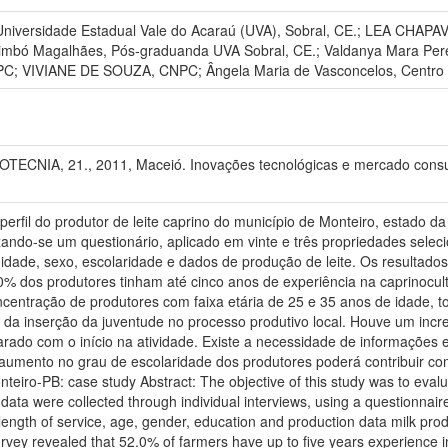
niversidade Estadual Vale do Acaraú (UVA), Sobral, CE.; LEA CHAPAVA
Timbó Magalhães, Pós-graduanda UVA Sobral, CE.; Valdanya Mara Pere
 VIVIANE DE SOUZA, CNPC; Ângela Maria de Vasconcelos, Centro de 
IA, 21., 2011, Maceió. Inovações tecnológicas e mercado consumid
o perfil do produtor de leite caprino do município de Monteiro, estado 
ilizando-se um questionário, aplicado em vinte e três propriedades sel
idade, sexo, escolaridade e dados de produção de leite. Os resultados 
0% dos produtores tinham até cinco anos de experiência na caprinocultur
ntração de produtores com faixa etária de 25 e 35 anos de idade, to
vo da inserção da juventude no processo produtivo local. Houve um i
rado com o início na atividade. Existe a necessidade de informações 
O aumento no grau de escolaridade dos produtores poderá contribuir c
nteiro-PB: case study Abstract: The objective of this study was to evalua
 data were collected through individual interviews, using a questionnair
ength of service, age, gender, education and production data milk produ
urvey revealed that 52.0% of farmers have up to five years experience in