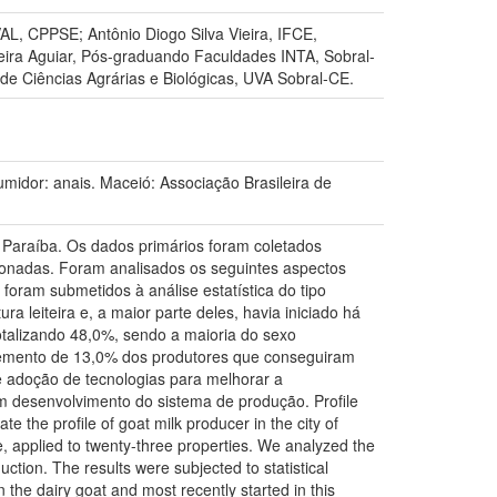
L, CPPSE; Antônio Diogo Silva Vieira, IFCE,
ira Aguiar, Pós-graduando Faculdades INTA, Sobral-
Ciências Agrárias e Biológicas, UVA Sobral-CE.
or: anais. Maceió: Associação Brasileira de
da Paraíba. Os dados primários foram coletados
ecionadas. Foram analisados os seguintes aspectos
foram submetidos à análise estatística do tipo
a leiteira e, a maior parte deles, havia iniciado há
talizando 48,0%, sendo a maioria do sexo
ncremento de 13,0% dos produtores que conseguiram
e adoção de tecnologias para melhorar a
om desenvolvimento do sistema de produção. Profile
te the profile of goat milk producer in the city of
e, applied to twenty-three properties. We analyzed the
ction. The results were subjected to statistical
 the dairy goat and most recently started in this