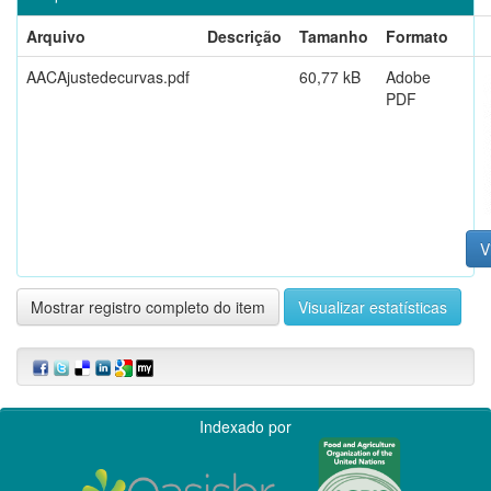
Arquivo
Descrição
Tamanho
Formato
AACAjustedecurvas.pdf
60,77 kB
Adobe
PDF
V
Mostrar registro completo do item
Visualizar estatísticas
Indexado por