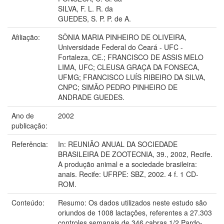
SILVA, F. L. R. da
GUEDES, S. P. P. de A.
Afiliação:
SÔNIA MARIA PINHEIRO DE OLIVEIRA,
Universidade Federal do Ceará - UFC -
Fortaleza, CE.; FRANCISCO DE ASSIS MELO
LIMA, UFC; CLEUSA GRAÇA DA FONSECA,
UFMG; FRANCISCO LUÍS RIBEIRO DA SILVA,
CNPC; SIMÃO PEDRO PINHEIRO DE
ANDRADE GUEDES.
Ano de
2002
publicação:
Referência:
In: REUNIÃO ANUAL DA SOCIEDADE
BRASILEIRA DE ZOOTECNIA, 39., 2002, Recife.
A produção animal e a sociedade brasileira:
anais. Recife: UFRPE: SBZ, 2002. 4 f. 1 CD-
ROM.
Conteúdo:
Resumo: Os dados utilizados neste estudo são
oriundos de 1008 lactações, referentes a 27.303
controles semanais de 346 cabras 1/2 Pardo-