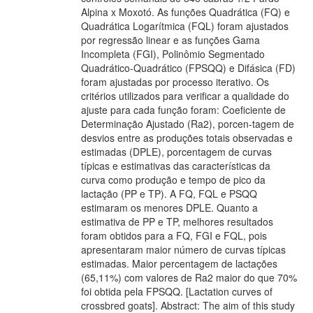
Alpina x Moxotó. As funções Quadrática (FQ) e
Quadrática Logarítmica (FQL) foram ajustados
por regressão linear e as funções Gama
Incompleta (FGI), Polinômio Segmentado
Quadrático-Quadrático (FPSQQ) e Difásica (FD)
foram ajustadas por processo iterativo. Os
critérios utilizados para verificar a qualidade do
ajuste para cada função foram: Coeficiente de
Determinação Ajustado (Ra2), porcen-tagem de
desvios entre as produções totais observadas e
estimadas (DPLE), porcentagem de curvas
típicas e estimativas das características da
curva como produção e tempo de pico da
lactação (PP e TP). A FQ, FQL e PSQQ
estimaram os menores DPLE. Quanto a
estimativa de PP e TP, melhores resultados
foram obtidos para a FQ, FGI e FQL, pois
apresentaram maior número de curvas típicas
estimadas. Maior percentagem de lactações
(65,11%) com valores de Ra2 maior do que 70%
foi obtida pela FPSQQ. [Lactation curves of
crossbred goats]. Abstract: The aim of this study