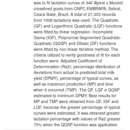
was to fit lactation curves of 346 Alpine x Moxotó
crossbred goats,from CNPC-EMBRAPA, Sobral,
Ceará State, Brazil. A total of 27,303 records
from 1008 lactations was used. The Quadratic
(QF) and Logarithmic Quadratic (LQF) functions
were fitted by linear regression. Incomplete
Gama (IGF), Polynomial Segmented Quadratic-
Quadratic (QQSP) and Difasic (DF) functions
were fitted by non linear iterative method. The
criteria utilized to verify goodness of fit for each
function were: Adjusted Coefficient of
Determination (Ra2); percentage distribution of
deviations from actual to predicted total milk
yield (DPMY), percentage of typical curves, as
well as maximum production (MP) and time
when it occurred (TMP). The QF, LQF e QQSP
estimated to minimum DPMY. Best results for
MP and TMP were obtained from QF, IGF and
LQF, becouse the greater percentage of typical
curves were estimated. It was obtaneid greater
lactation percentage with values of Ra2 greater
70% when the QQSP function was applicated.