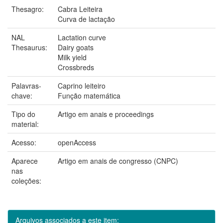
Thesagro:
Cabra Leiteira
Curva de lactação
NAL
Lactation curve
Thesaurus:
Dairy goats
Milk yield
Crossbreds
Palavras-
Caprino leiteiro
chave:
Função matemática
Tipo do
Artigo em anais e proceedings
material:
Acesso:
openAccess
Aparece
Artigo em anais de congresso (CNPC)
nas
coleções:
Arquivos associados a este item: