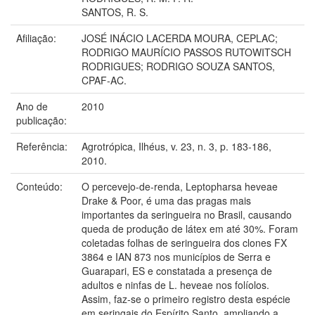
SANTOS, R. S.
Afiliação:
JOSÉ INÁCIO LACERDA MOURA, CEPLAC;
RODRIGO MAURÍCIO PASSOS RUTOWITSCH
RODRIGUES; RODRIGO SOUZA SANTOS,
CPAF-AC.
Ano de
2010
publicação:
Referência:
Agrotrópica, Ilhéus, v. 23, n. 3, p. 183-186,
2010.
Conteúdo:
O percevejo-de-renda, Leptopharsa heveae
Drake & Poor, é uma das pragas mais
importantes da seringueira no Brasil, causando
queda de produção de látex em até 30%. Foram
coletadas folhas de seringueira dos clones FX
3864 e IAN 873 nos municípios de Serra e
Guarapari, ES e constatada a presença de
adultos e ninfas de L. heveae nos folíolos.
Assim, faz-se o primeiro registro desta espécie
em seringais do Espírito Santo, ampliando a