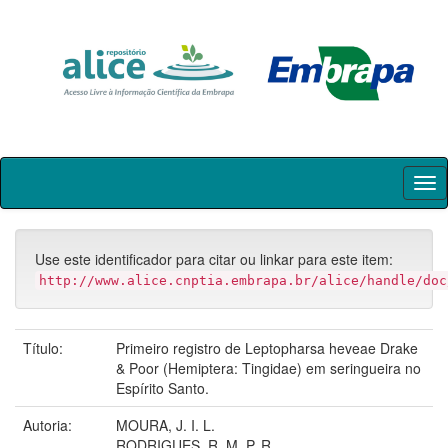
Skip
navigation
Use este identificador para citar ou linkar para este item:
http://www.alice.cnptia.embrapa.br/alice/handle/doc
Título:
Primeiro registro de Leptopharsa heveae Drake
& Poor (Hemiptera: Tingidae) em seringueira no
Espírito Santo.
Autoria:
MOURA, J. I. L.
RODRIGUES, R. M. P. R.