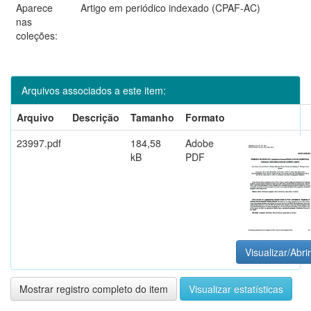
Aparece
Artigo em periódico indexado (CPAF-AC)
nas
coleções:
Arquivos associados a este item:
Arquivo
Descrição
Tamanho
Formato
23997.pdf
184,58
Adobe
kB
PDF
Visualizar/Abrir
Mostrar registro completo do item
Visualizar estatísticas