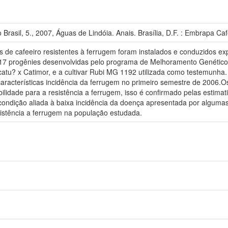
Brasil, 5., 2007, Águas de Lindóia. Anais. Brasília, D.F. : Embrapa Ca
s de cafeeiro resistentes à ferrugem foram instalados e conduzidos 
17 progênies desenvolvidas pelo programa de Melhoramento Genético
atu? x Catimor, e a cultivar Rubi MG 1192 utilizada como testemunha.
características incidência da ferrugem no primeiro semestre de 2006.Os
ilidade para a resistência a ferrugem, isso é confirmado pelas estima
condição aliada à baixa incidência da doença apresentada por algumas
sistência a ferrugem na população estudada.