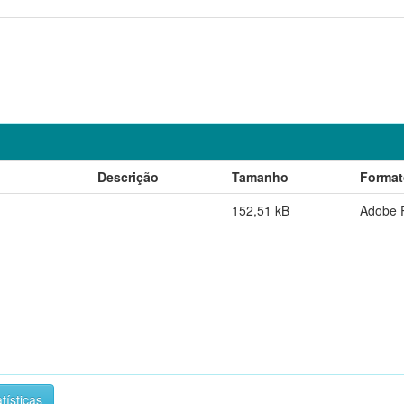
Descrição
Tamanho
Format
152,51 kB
Adobe 
tísticas