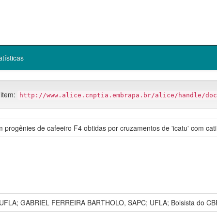
atísticas
 item:
http://www.alice.cnptia.embrapa.br/alice/handle/doc
m progênies de cafeeiro F4 obtidas por cruzamentos de 'icatu' com cat
 UFLA; GABRIEL FERREIRA BARTHOLO, SAPC; UFLA; Bolsista do C