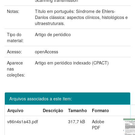
Notas:
Título em português: Síndrome de Ehlers-
Danlos clássica: aspectos clínicos, histológicos e
ultraestruturais.
Tipo do
Artigo de periódico
material:
Acesso:
openAccess
Aparece
Artigo em periódico indexado (CPACT)
nas
coleções:
Arquivos associados a este item:
Arquivo
Descrição
Tamanho
Formato
v86n4s1a43.pdf
317,7 kB
Adobe
PDF