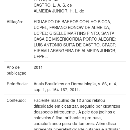
CASTRO, L. A. S. de
ALMEIDA JUNIOR, H. L. de
Afiliação:
EDUARDO DE BARROS COELHO BICCA,
UCPEL; FABIANO BONOW DE ALMEIDA,
UCPEL; GISELLE MARTINS PINTO, SANTA
CASA DE MISERICÓRDIA PORTO ALEGRE;
LUIS ANTONIO SUITA DE CASTRO, CPACT;
HIRAM LARANGEIRA DE ALMEIDA JUNIOR,
UFPEL.
Ano de
2011
publicação:
Referência:
Anais Brasileiros de Dermatologia, v. 86, n. 4,
sup. 1, p. 164-167, 2011.
Conteúdo:
Paciente masculino de 12 anos relatou
dificuldade em cicatrizar, seguido por cicatrizes
deaspecto infrequente . A pele dos joelhos e
cotovelos é fina, brilhante e protrusa,
caracterizando pseu-do-tumores. Além disso
apresenta hiperelasticidade cutânea e articular.