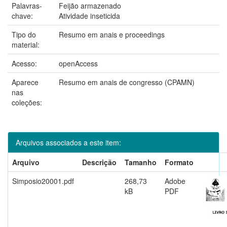
Palavras-
Feijão armazenado
chave:
Atividade inseticida
Tipo do
Resumo em anais e proceedings
material:
Acesso:
openAccess
Aparece
Resumo em anais de congresso (CPAMN)
nas
coleções:
Arquivos associados a este item:
Arquivo
Descrição
Tamanho
Formato
Simposio20001.pdf
268,73
Adobe
kB
PDF