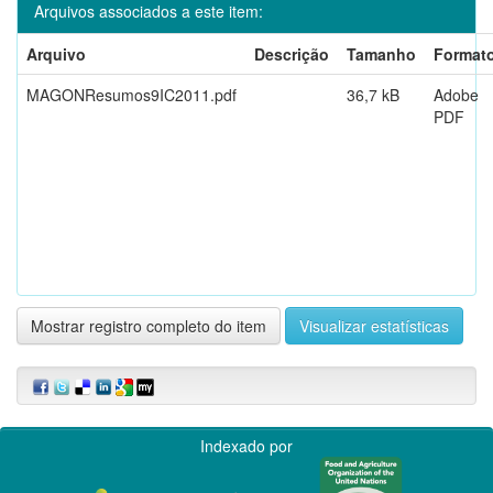
Arquivos associados a este item:
Arquivo
Descrição
Tamanho
Format
MAGONResumos9IC2011.pdf
36,7 kB
Adobe
PDF
Mostrar registro completo do item
Visualizar estatísticas
Indexado por