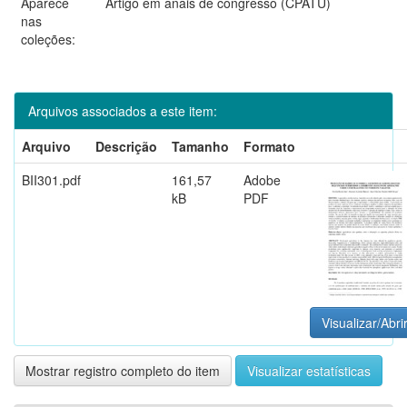
Aparece
Artigo em anais de congresso (CPATU)
nas
coleções:
Arquivos associados a este item:
Arquivo
Descrição
Tamanho
Formato
BII301.pdf
161,57
Adobe
kB
PDF
Visualizar/Abri
Mostrar registro completo do item
Visualizar estatísticas