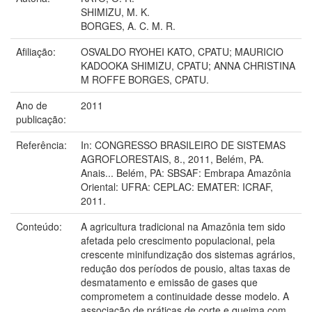
SHIMIZU, M. K.
BORGES, A. C. M. R.
Afiliação:
OSVALDO RYOHEI KATO, CPATU; MAURICIO
KADOOKA SHIMIZU, CPATU; ANNA CHRISTINA
M ROFFE BORGES, CPATU.
Ano de
2011
publicação:
Referência:
In: CONGRESSO BRASILEIRO DE SISTEMAS
AGROFLORESTAIS, 8., 2011, Belém, PA.
Anais... Belém, PA: SBSAF: Embrapa Amazônia
Oriental: UFRA: CEPLAC: EMATER: ICRAF,
2011.
Conteúdo:
A agricultura tradicional na Amazônia tem sido
afetada pelo crescimento populacional, pela
crescente minifundização dos sistemas agrários,
redução dos períodos de pousio, altas taxas de
desmatamento e emissão de gases que
comprometem a continuidade desse modelo. A
associação de práticas de corte e queima com