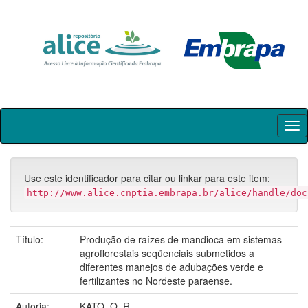
Skip
navigation
Use este identificador para citar ou linkar para este item:
http://www.alice.cnptia.embrapa.br/alice/handle/doc
Título:
Produção de raízes de mandioca em sistemas
agroflorestais seqüenciais submetidos a
diferentes manejos de adubações verde e
fertilizantes no Nordeste paraense.
Autoria:
KATO, O. R.