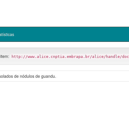
atísticas
 item:
http://www.alice.cnptia.embrapa.br/alice/handle/doc
 isolados de nódulos de guandu.