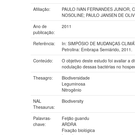
Afiliação:
PAULO IVAN FERNANDES JUNIOR, 
NOSOLINE; PAULO JANSEN DE OLI
Ano de
2011
publicação:
Referência:
In: SIMPÓSIO DE MUDANÇAS CLIMÁTIC
Petrolina: Embrapa Semiárido, 2011.
Conteúdo:
O objetivo deste estudo foi avaliar a
nodulação dessas bactérias no hospede
Thesagro:
Biodiversidade
Leguminosa
Nitrogênio
NAL
Biodiversity
Thesaurus:
Palavras-
Feijão guandu
chave:
ARDRA
Fixação biológica