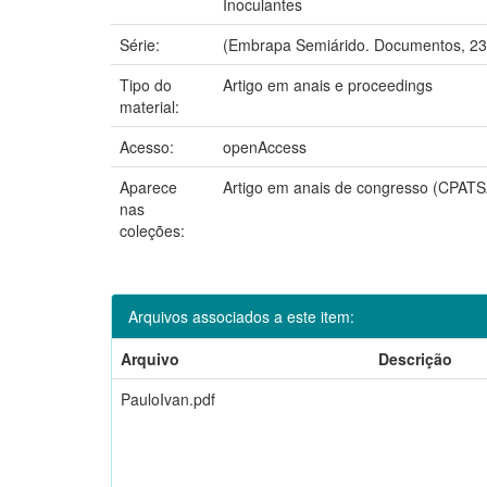
Inoculantes
Série:
(Embrapa Semiárido. Documentos, 23
Tipo do
Artigo em anais e proceedings
material:
Acesso:
openAccess
Aparece
Artigo em anais de congresso (CPATS
nas
coleções:
Arquivos associados a este item:
Arquivo
Descrição
PauloIvan.pdf