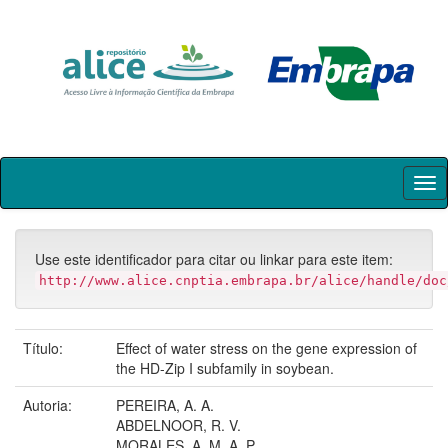
Skip
navigation
Use este identificador para citar ou linkar para este item:
http://www.alice.cnptia.embrapa.br/alice/handle/doc
Título:
Effect of water stress on the gene expression of
the HD-Zip I subfamily in soybean.
Autoria:
PEREIRA, A. A.
ABDELNOOR, R. V.
MORALES, A. M. A. P.