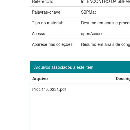
Referência:
In: ENCONTRO DA SBPMAT,
Palavras-chave:
SBPMat
Tipo do material:
Resumo em anais e proce
Acesso:
openAccess
Aparece nas coleções:
Resumo em anais de cong
Arquivos associados a este item:
Arquivo
Descri
Proci11.00231.pdf