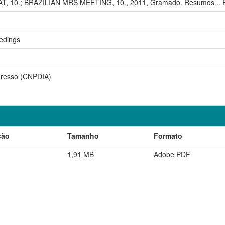
 10.; BRAZILIAN MRS MEETING, 10., 2011, Gramado. Resumos... Rio
edings
resso (CNPDIA)
ção
Tamanho
Formato
1,91 MB
Adobe PDF