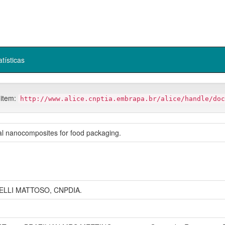
atísticas
 item:
http://www.alice.cnptia.embrapa.br/alice/handle/doc
al nanocomposites for food packaging.
ELLI MATTOSO, CNPDIA.