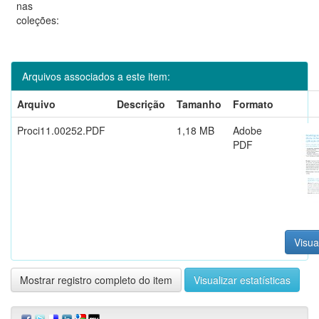
nas
coleções:
Arquivos associados a este item:
Arquivo
Descrição
Tamanho
Formato
Proci11.00252.PDF
1,18 MB
Adobe
PDF
Visua
Mostrar registro completo do item
Visualizar estatísticas