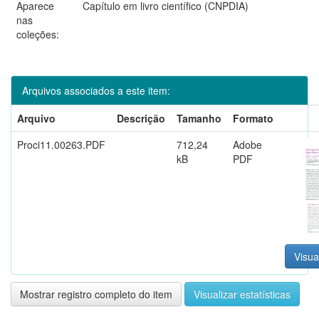
Aparece
Capítulo em livro científico (CNPDIA)
nas
coleções:
Arquivos associados a este item:
Arquivo
Descrição
Tamanho
Formato
Proci11.00263.PDF
712,24
Adobe
kB
PDF
Visua
Mostrar registro completo do item
Visualizar estatísticas