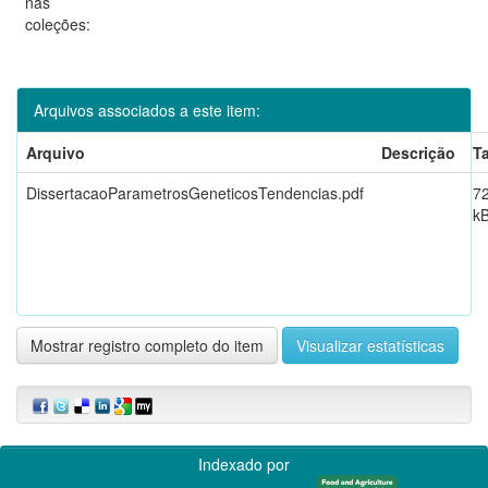
nas
coleções:
Arquivos associados a este item:
Arquivo
Descrição
T
DissertacaoParametrosGeneticosTendencias.pdf
7
k
Mostrar registro completo do item
Visualizar estatísticas
Indexado por