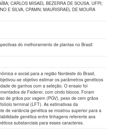
AÍBA; CARLOS MISAEL BEZERRA DE SOUSA, UFPI;
ENO E SILVA, CPAMN; MAURISRAEL DE MOURA
ivas do melhoramento de plantas no Brasil:
nômica e social para a região Nordeste do Brasil,
jetivou-se objetivo estimar os parâmetros genéticos
ilidade de ganhos com a seleção. O ensaio foi
Aumentados de Federer, com cindo blocos. Foram
peso de grãos por vagem (PGV), peso de cem grãos
líolo terminal (LFT). As estimativas da
e de variância genética se mostrou superior para a
riabilidade genética entre linhagens referente aos
éticos substanciais para esses caracteres.