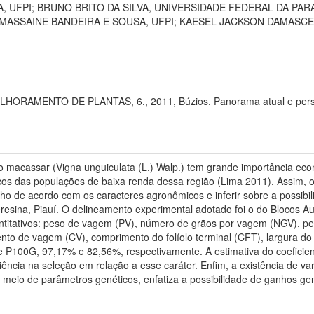
A, UFPI; BRUNO BRITO DA SILVA, UNIVERSIDADE FEDERAL DA PAR
; MASSAINE BANDEIRA E SOUSA, UFPI; KAESEL JACKSON DAMASC
RAMENTO DE PLANTAS, 6., 2011, Búzios. Panorama atual e perspect
jão macassar (Vigna unguiculata (L.) Walp.) tem grande importância eco
os das populações de baixa renda dessa região (Lima 2011). Assim, ob
inho de acordo com os caracteres agronômicos e inferir sobre a possib
esina, Piauí. O delineamento experimental adotado foi o do Blocos 
antitativos: peso de vagem (PV), número de grãos por vagem (NGV), 
 de vagem (CV), comprimento do folíolo terminal (CFT), largura do fo
 P100G, 97,17% e 82,56%, respectivamente. A estimativa do coeficient
ciência na seleção em relação a esse caráter. Enfim, a existência de va
meio de parâmetros genéticos, enfatiza a possibilidade de ganhos gen