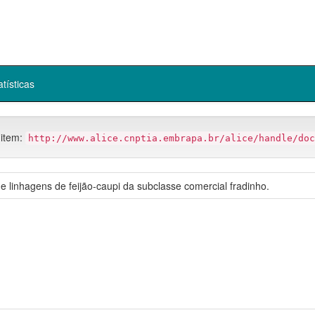
atísticas
 item:
http://www.alice.cnptia.embrapa.br/alice/handle/doc
e linhagens de feijão-caupi da subclasse comercial fradinho.