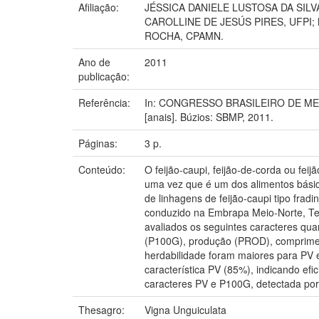
Afiliação:
JÉSSICA DANIELE LUSTOSA DA SILV
CAROLLINE DE JESÚS PIRES, UFPI
ROCHA, CPAMN.
Ano de
2011
publicação:
Referência:
In: CONGRESSO BRASILEIRO DE MELHO
[anais]. Búzios: SBMP, 2011.
Páginas:
3 p.
Conteúdo:
O feijão-caupi, feijão-de-corda ou fei
uma vez que é um dos alimentos básic
de linhagens de feijão-caupi tipo frad
conduzido na Embrapa Meio-Norte, Ter
avaliados os seguintes caracteres qu
(P100G), produção (PROD), comprimento
herdabilidade foram maiores para PV e
característica PV (85%), indicando efi
caracteres PV e P100G, detectada por 
Thesagro:
Vigna Unguiculata