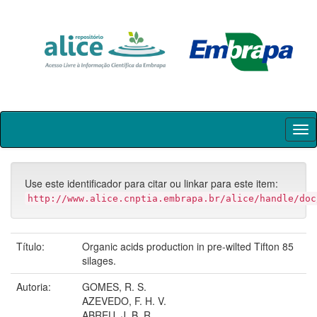
Skip
navigation
Use este identificador para citar ou linkar para este item:
http://www.alice.cnptia.embrapa.br/alice/handle/doc
Título:
Organic acids production in pre-wilted Tifton 85
silages.
Autoria:
GOMES, R. S.
AZEVEDO, F. H. V.
ABREU, J. B. R.