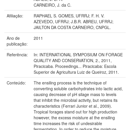
CARNEIRO, J. da C.
Afiliação:
RAPHAEL S. GOMES, UFRRJ; F. H. V.
AZEVEDO, UFRRJ; J.B.R. ABREU, UFRRJ;
JAILTON DA COSTA CARNEIRO, CNPGL.
Ano de
2011
publicação:
Referência:
In: INTERNATIONAL SYMPOSIUM ON FORAGE
QUALITY AND CONSERVATION, 2., 2011,
Piracicaba. Proceedings... Piracicaba: Escola
Superior de Agricultura Luiz de Queiroz, 2011.
Conteúdo:
The ensiling process is the technique of
converting soluble carbohydrates into lactic acid,
causing decrease of pH silage mass to levels
that inhibit the microbial activity, but retains its
characteristics (Ferrari Junior et al., 2009).
Tropical forages stand out for high production
however, the excess moisture at the ensiling
time increases the risk of undesirable
fermentation. In order to reduce the moisture