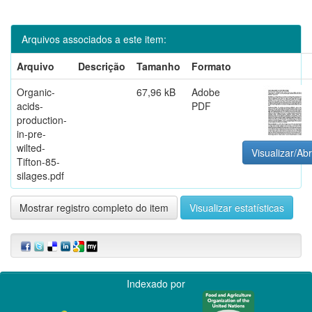
Arquivos associados a este item:
Arquivo
Descrição
Tamanho
Formato
Organic-
67,96 kB
Adobe
acids-
PDF
production-
in-pre-
wilted-
Visualizar/Abr
Tifton-85-
silages.pdf
Mostrar registro completo do item
Visualizar estatísticas
Indexado por