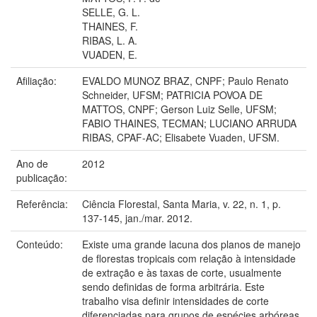
SELLE, G. L.
THAINES, F.
RIBAS, L. A.
VUADEN, E.
Afiliação:
EVALDO MUNOZ BRAZ, CNPF; Paulo Renato
Schneider, UFSM; PATRICIA POVOA DE
MATTOS, CNPF; Gerson Luiz Selle, UFSM;
FABIO THAINES, TECMAN; LUCIANO ARRUDA
RIBAS, CPAF-AC; Elisabete Vuaden, UFSM.
Ano de
2012
publicação:
Referência:
Ciência Florestal, Santa Maria, v. 22, n. 1, p.
137-145, jan./mar. 2012.
Conteúdo:
Existe uma grande lacuna dos planos de manejo
de florestas tropicais com relação à intensidade
de extração e às taxas de corte, usualmente
sendo definidas de forma arbitrária. Este
trabalho visa definir intensidades de corte
diferenciadas para grupos de espécies arbóreas