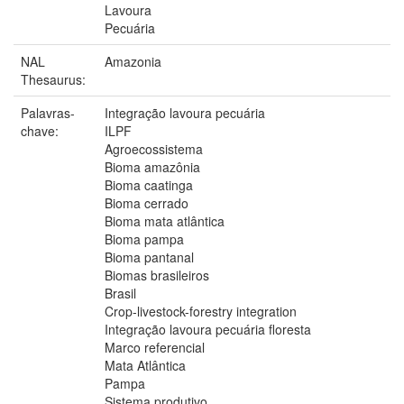
Lavoura
Pecuária
NAL
Amazonia
Thesaurus:
Palavras-
Integração lavoura pecuária
chave:
ILPF
Agroecossistema
Bioma amazônia
Bioma caatinga
Bioma cerrado
Bioma mata atlântica
Bioma pampa
Bioma pantanal
Biomas brasileiros
Brasil
Crop-livestock-forestry integration
Integração lavoura pecuária floresta
Marco referencial
Mata Atlântica
Pampa
Sistema produtivo