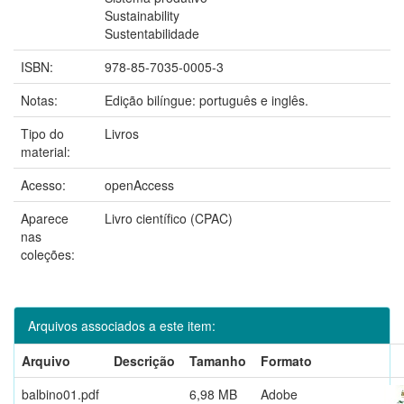
Sustainability
Sustentabilidade
ISBN:
978-85-7035-0005-3
Notas:
Edição bilíngue: português e inglês.
Tipo do
Livros
material:
Acesso:
openAccess
Aparece
Livro científico (CPAC)
nas
coleções:
Arquivos associados a este item:
Arquivo
Descrição
Tamanho
Formato
balbino01.pdf
6,98 MB
Adobe