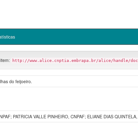
atísticas
 item:
http://www.alice.cnptia.embrapa.br/alice/handle/doc
has do feijoeiro.
 CNPAF; PATRICIA VALLE PINHEIRO, CNPAF; ELIANE DIAS QUINTELA,