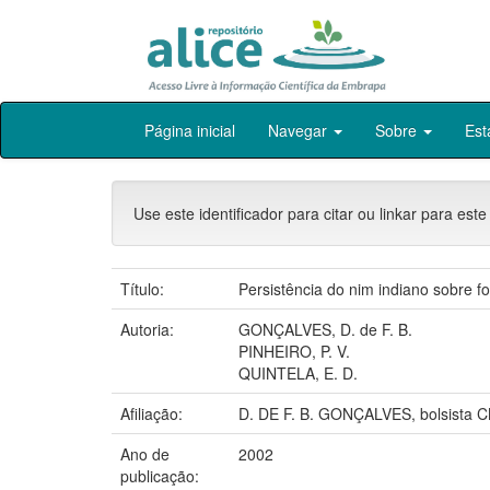
Skip
Página inicial
Navegar
Sobre
Est
navigation
Use este identificador para citar ou linkar para este
Título:
Persistência do nim indiano sobre fol
Autoria:
GONÇALVES, D. de F. B.
PINHEIRO, P. V.
QUINTELA, E. D.
Afiliação:
D. DE F. B. GONÇALVES, bolsista
Ano de
2002
publicação: