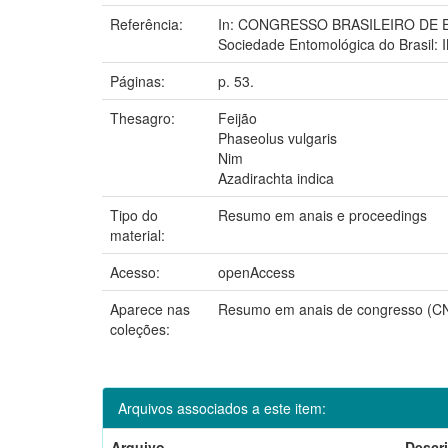
Referência:
In: CONGRESSO BRASILEIRO DE ENTO
Sociedade Entomológica do Brasil:
Páginas:
p. 53.
Thesagro:
Feijão
Phaseolus vulgaris
Nim
Azadirachta indica
Tipo do
Resumo em anais e proceedings
material:
Acesso:
openAccess
Aparece nas
Resumo em anais de congresso (C
coleções:
Arquivos associados a este item:
Arquivo
Descr