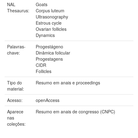
NAL
Goats
Thesaurus:
Corpus luteum
Ultrasonography
Estrous cycle
Ovarian follicles
Dynamics
Palavras-
Progestágeno
chave:
Dinâmica folicular
Progestagens
CIDR
Follicles
Tipo do
Resumo em anais e proceedings
material:
Acesso:
openAccess
Aparece
Resumo em anais de congresso (CNPC)
nas
coleções: