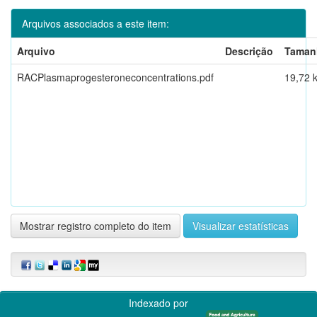
Arquivos associados a este item:
Arquivo
Descrição
Taman
RACPlasmaprogesteroneconcentrations.pdf
19,72 
Mostrar registro completo do item
Visualizar estatísticas
Indexado por