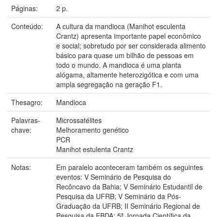
Páginas:
2 p.
Conteúdo:
A cultura da mandioca (Manihot esculenta
Crantz) apresenta importante papel econômico
e social; sobretudo por ser considerada alimento
básico para quase um bilhão de pessoas em
todo o mundo. A mandioca é uma planta
alógama, altamente heterozigótica e com uma
ampla segregação na geração F1.
Thesagro:
Mandioca
Palavras-
Microssatélites
chave:
Melhoramento genético
PCR
Manihot estulenta Crantz
Notas:
Em paralelo aconteceram também os seguintes
eventos: V Seminário de Pesquisa do
Recôncavo da Bahia; V Seminário Estudantil de
Pesquisa da UFRB; V Seminário da Pós-
Graduação da UFRB; II Seminário Regional de
Pesquisa da EBDA; 5ª Jornada Científica da