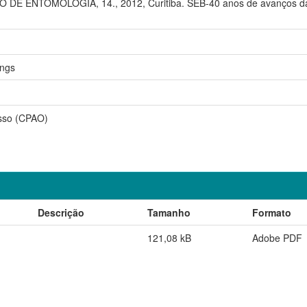
 ENTOMOLOGIA, 14., 2012, Curitiba. SEB-40 anos de avanços da Ciên
ings
sso (CPAO)
Descrição
Tamanho
Formato
121,08 kB
Adobe PDF