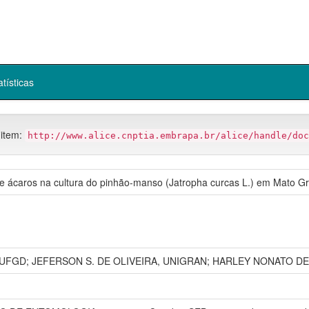
atísticas
 item:
http://www.alice.cnptia.embrapa.br/alice/handle/doc
 de ácaros na cultura do pinhão-manso (Jatropha curcas L.) em Mato Gr
 UFGD; JEFERSON S. DE OLIVEIRA, UNIGRAN; HARLEY NONATO DE