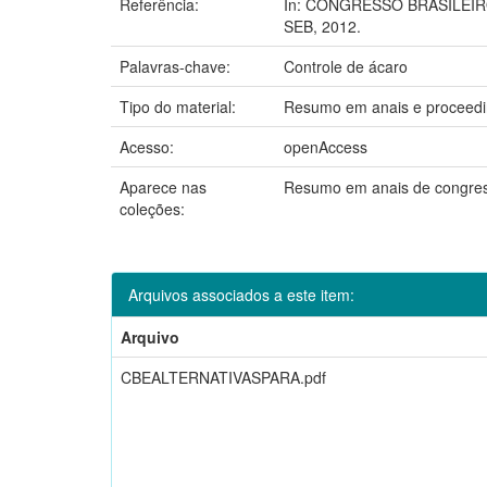
Referência:
In: CONGRESSO BRASILEIRO DE
SEB, 2012.
Palavras-chave:
Controle de ácaro
Tipo do material:
Resumo em anais e proceed
Acesso:
openAccess
Aparece nas
Resumo em anais de congre
coleções:
Arquivos associados a este item:
Arquivo
CBEALTERNATIVASPARA.pdf