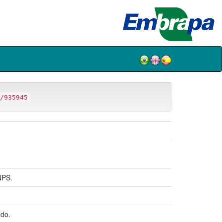
/935945
NPS.
do.