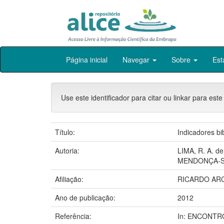
Skip
Página inicial
Navegar
Sobre
Est
navigation
Use este identificador para citar ou linkar para este
Título:
Indicadores bi
Autoria:
LIMA, R. A. de
MENDONÇA-SA
Afiliação:
RICARDO ARC
Ano de publicação:
2012
Referência:
In: ENCONTRO