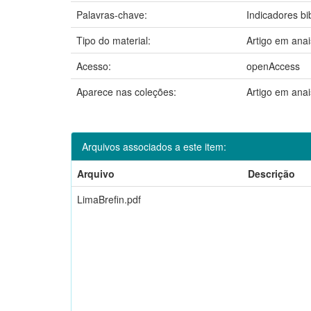
Palavras-chave:
Indicadores bi
Tipo do material:
Artigo em ana
Acesso:
openAccess
Aparece nas coleções:
Artigo em ana
Arquivos associados a este item:
Arquivo
Descrição
LimaBrefin.pdf