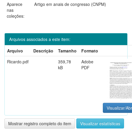
Aparece
Artigo em anais de congresso (CNPM)
nas
coleções:
Arquivos associados a este item:
Arquivo
Descrição
Tamanho
Formato
Ricardo.pdf
359,78
Adobe
kB
PDF
Visualizar/Abr
Mostrar registro completo do item
Visualizar estatísticas