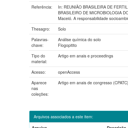
Referência:
In: REUNIÃO BRASILEIRA DE FERTI
BRASILEIRO DE MICROBIOLOGIA DO 
Maceió. A responsabilidade socioambien
Thesagro:
Solo
Palavras-
Análise química do solo
chave:
Flogopitito
Tipo do
Artigo em anais e proceedings
material:
Acesso:
openAccess
Aparece
Artigo em anais de congresso (CPATC
nas
coleções:
Arquivos associados a este item:
Arquivo
Descrição