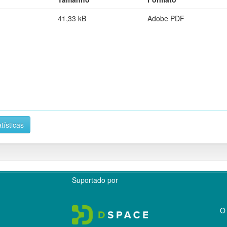
41,33 kB
Adobe PDF
tísticas
Suportado por
O 