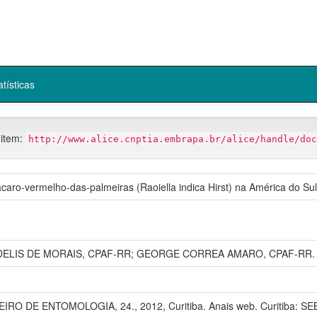
atísticas
 item:
http://www.alice.cnptia.embrapa.br/alice/handle/doc
 ácaro-vermelho-das-palmeiras (Raoiella indica Hirst) na América do 
ELIS DE MORAIS, CPAF-RR; GEORGE CORREA AMARO, CPAF-RR.
RO DE ENTOMOLOGIA, 24., 2012, Curitiba. Anais web. Curitiba: SE