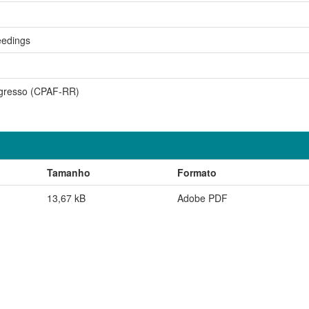
eedings
gresso (CPAF-RR)
Tamanho
Formato
13,67 kB
Adobe PDF