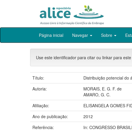
Skip
Página inicial
Navegar
Sobre
Est
navigation
Use este identificador para citar ou linkar para este
Título:
Distribuição potencial do
Autoria:
MORAIS, E. G. F. de
AMARO, G. C.
Afiliação:
ELISANGELA GOMES FID
Ano de publicação:
2012
Referência:
In: CONGRESSO BRASILEI