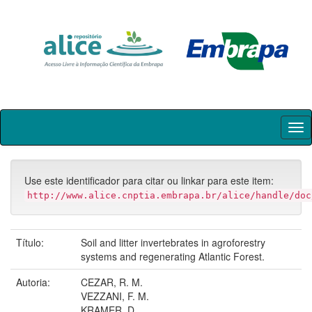
Skip
navigation
Use este identificador para citar ou linkar para este item:
http://www.alice.cnptia.embrapa.br/alice/handle/doc
Título:
Soil and litter invertebrates in agroforestry
systems and regenerating Atlantic Forest.
Autoria:
CEZAR, R. M.
VEZZANI, F. M.
KRAMER, D.