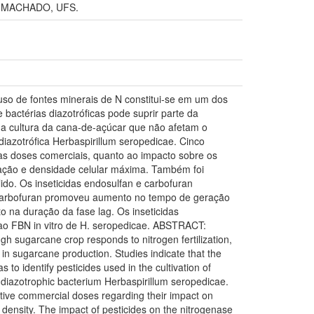
 MACHADO, UFS.
o de fontes minerais de N constitui-se em um dos
bactérias diazotróficas pode suprir parte da
s na cultura da cana-de-açúcar que não afetam o
diazotrófica Herbaspirillum seropedicae. Cinco
ivas doses comerciais, quanto ao impacto sobre os
ração e densidade celular máxima. Também foi
ido. Os inseticidas endosulfan e carbofuran
o. Carbofuran promoveu aumento no tempo de geração
o na duração da fase lag. Os inseticidas
 ao FBN in vitro de H. seropedicae. ABSTRACT:
ugh sugarcane crop responds to nitrogen fertilization,
 in sugarcane production. Studies indicate that the
 to identify pesticides used in the cultivation of
he diazotrophic bacterium Herbaspirillum seropedicae.
ective commercial doses regarding their impact on
density. The impact of pesticides on the nitrogenase