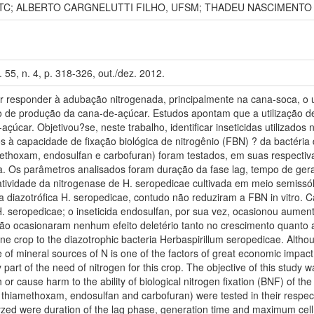
ATC; ALBERTO CARGNELUTTI FILHO, UFSM; THADEU NASCIMENTO
 55, n. 4, p. 318-326, out./dez. 2012.
esponder à adubação nitrogenada, principalmente na cana-soca, o us
o de produção da cana-de-açúcar. Estudos apontam que a utilização de 
çúcar. Objetivou?se, neste trabalho, identificar inseticidas utilizado
 à capacidade de fixação biológica de nitrogênio (FBN) ? da bactéria 
hiamethoxam, endosulfan e carbofuran) foram testados, em suas respect
a. Os parâmetros analisados foram duração da fase lag, tempo de ge
 atividade da nitrogenase de H. seropedicae cultivada em meio semissól
ia diazotrófica H. seropedicae, contudo não reduziram a FBN in vitr
. seropedicae; o inseticida endosulfan, por sua vez, ocasionou aument
 não ocasionaram nenhum efeito deletério tanto no crescimento quanto
ane crop to the diazotrophic bacteria Herbaspirillum seropedicae. Altho
 of mineral sources of N is one of the factors of great economic impact
part of the need of nitrogen for this crop. The objective of this study was
 or cause harm to the ability of biological nitrogen fixation (BNF) of t
nil, thiamethoxam, endosulfan and carbofuran) were tested in their resp
zed were duration of the lag phase, generation time and maximum cell 