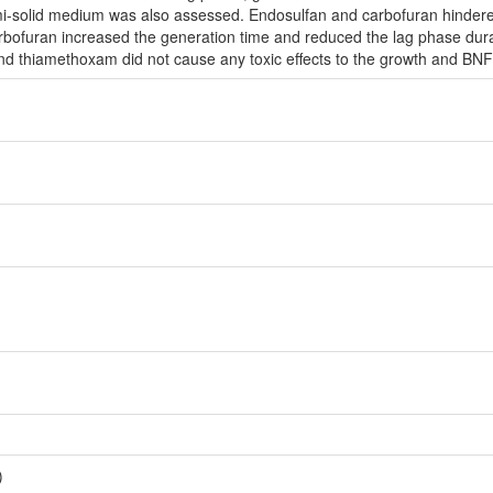
emi-solid medium was also assessed. Endosulfan and carbofuran hindere
arbofuran increased the generation time and reduced the lag phase dura
and thiamethoxam did not cause any toxic effects to the growth and BNF 
)