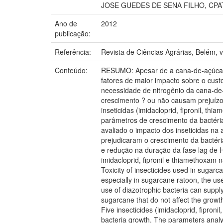
JOSE GUEDES DE SENA FILHO, CP
Ano de
2012
publicação:
Referência:
Revista de Ciências Agrárias, Belém, v.
Conteúdo:
RESUMO: Apesar de a cana-de-açúcar r
fatores de maior impacto sobre o cust
necessidade de nitrogênio da cana-de-a
crescimento ? ou não causam prejuízos
inseticidas (imidacloprid, fipronil, t
parâmetros de crescimento da bactéri
avaliado o impacto dos inseticidas na
prejudicaram o crescimento da bactér
e redução na duração da fase lag de H
imidacloprid, fipronil e thiamethoxam
Toxicity of insecticides used in sugarc
especially in sugarcane ratoon, the use
use of diazotrophic bacteria can supply 
sugarcane that do not affect the growth
Five insecticides (imidacloprid, fipro
bacteria growth. The parameters analy