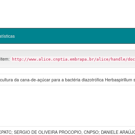
atísticas
 item:
http://www.alice.cnptia.embrapa.br/alice/handle/doc
a cultura da cana-de-açúcar para a bactéria diazotrófica Herbaspirillum
ATC; SERGIO DE OLIVEIRA PROCOPIO, CNPSO; DANIELE ARAÚJO