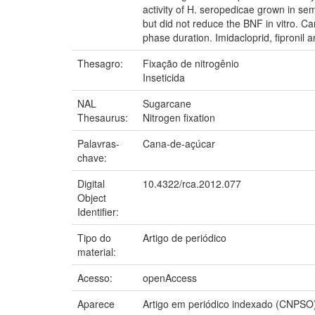
activity of H. seropedicae grown in s
but did not reduce the BNF in vitro. C
phase duration. Imidacloprid, fipronil 
Thesagro:
Fixação de nitrogênio
Inseticida
NAL
Sugarcane
Thesaurus:
Nitrogen fixation
Palavras-
Cana-de-açúcar
chave:
Digital
10.4322/rca.2012.077
Object
Identifier:
Tipo do
Artigo de periódico
material:
Acesso:
openAccess
Aparece
Artigo em periódico indexado (CNPSO